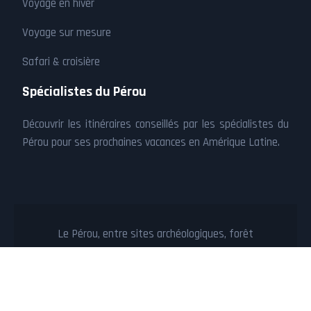
Voyage en hiver
Voyage sur mesure
Safari & croisière
Spécialistes du Pérou
Découvrir les itinéraires conseillés par les spécialistes du
Pérou pour ses prochaines vacances en Amérique Latine.
Le Pérou, entre sites archéologiques, forêt
amazonienne et côte aride !
Plan du site