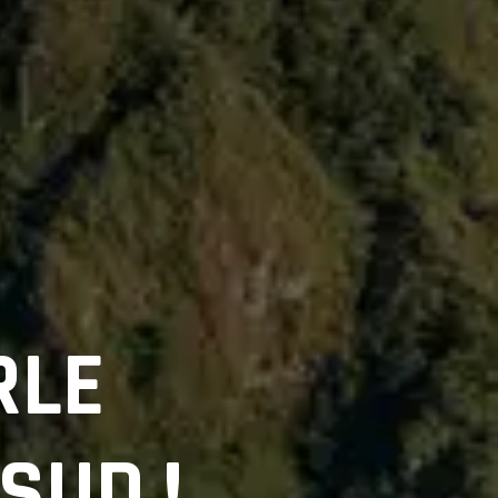
RLE
SUD !